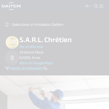
ES
search.label
close
Seleccione un instalador Daitem
S.A.R.L. Chrétien
Ver el sitio web
24 Grand Place
62000, Arras
Abrir en Google Maps
Solicitar un presupuesto