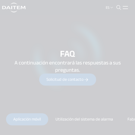
ES
search.label
close
FAQ
A continuación encontrará las respuestas a sus
preguntas.
Solicitud de contacto
Aplicación móvil
Utilización del sistema de alarma
Fabr