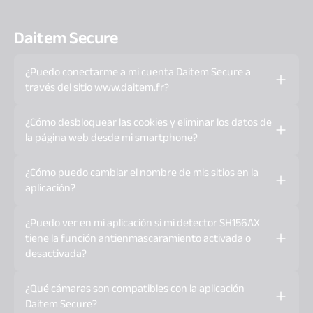
Daitem Secure
¿Puedo conectarme a mi cuenta Daitem Secure a
través del sitio www.daitem.fr?
Daitem Secure es una aplicación solo para teléfonos
¿Cómo desbloquear las cookies y eliminar los datos de
inteligentes y tabletas, por lo que no es accesible desde
la página web desde mi smartphone?
un PC o desde el sitio
www.daitem.fr
.
Android:
¿Cómo puedo cambiar el nombre de mis sitios en la
desde su smartphone, abra su navegador de Internet
aplicación?
(Google, etc.), haga clic en «Ajustes» - «Ajustes
avanzados» - «Ajustes de la página web» - «Cookies» y
En el menú, haga clic en «Mis preferencias», haga clic en
¿Puedo ver en mi aplicación si mi detector SH156AX
seleccione «Bloquear cookies de terceros». A
«Cambiar el nombre de mi sistema» y escriba el nombre
tiene la función antienmascaramiento activada o
continuación, vaya a Privacidad y seguridad y haga clic
que desee.
desactivada?
en «Borrar datos de navegación».
No, la función antienmascaramiento no es visible en la
¿Qué cámaras son compatibles con la aplicación
Apple:
aplicación.
Daitem Secure?
Desde tu iPhone, haz clic en «Ajustes», abre Safari -