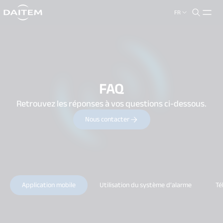
FR
search.label
close
FAQ
Retrouvez les réponses à vos questions ci-dessous.
Nous contacter
Application mobile
Utilisation du système d’alarme
Té