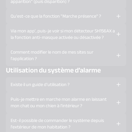
sur "Paramètre par défaut de l'application" au lieu de
apparition" (puis disparition) ?
"Plein écran").
Ce message apparaît lorsque vous vous connectez à
Qu'est-ce que la fonction "Marche présence" ?
l'application sans action (uniquement en visualisation).
La fonction "Marche présence" vous permet d'assurer
Via mon app', puis-je voir si mon détecteur SH156AX a
une protection en votre présence : en cas d'intrusion, le
la fonction anti-masque activée ou désactivée ?
système se déclenche de façon atténuée. Si vous
souhaitez en bénéficier, contactez votre installateur.
Non, la fonction anti-masque n'est pas visible sur l'app'.
Comment modifier le nom de mes sites sur
l'application ?
Utilisation du système d’alarme
Dans le menu, cliquez dans "Mes préférences", cliquez
dans "Renommer mon système" et saisir le nom que
Existe il un guide d'utilisation ?
vous souhaitez.
Oui, il y a une documentation claire et précise sur le
Puis-je mettre en marche mon alarme en laissant
fonctionnement du système Daitem.
mon chat ou mon chien à l'intérieur ?
N'hésitez pas à contacter votre installateur en cas de
Le détecteur de mouvement spécial animaux est
Est-il possible de commander le système depuis
question particulière.
capable de faire la distinction entre un être humain et
l'extérieur de mon habitation ?