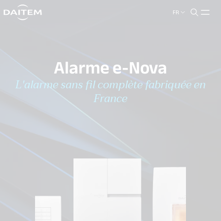
FR
search.label
close
Alarme e-Nova
L'alarme sans fil complète fabriquée en
France