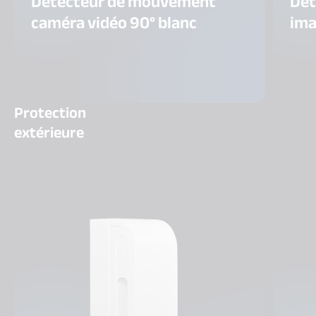
Détecteur de mouvement
Dét
caméra vidéo 90° blanc
ima
Protection
extérieure