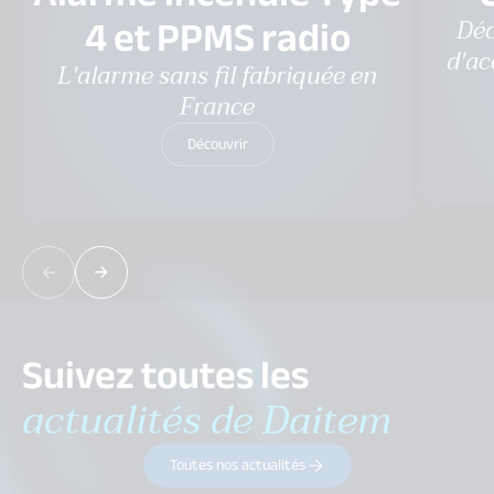
4 et PPMS radio
Déc
d'ac
L'alarme sans fil fabriquée en
France
Découvrir
Suivez toutes les
actualités de Daitem
Toutes nos actualités