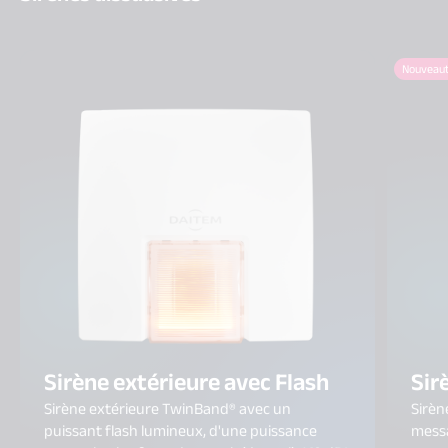
Nouveau
Sirène extérieure avec Flash
Sir
Sirène extérieure TwinBand® avec un
Sirèn
puissant flash lumineux, d'une puissance
messa