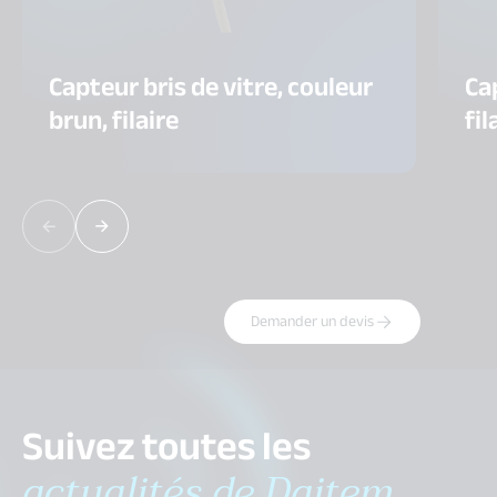
Capteur bris de vitre, couleur
Cap
brun, filaire
fil
Demander un devis
Suivez toutes les
actualités de Daitem