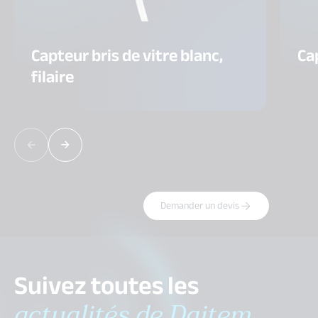
Capteur bris de vitre blanc,
Ca
filaire
Demander un devis
Suivez toutes les
actualités de Daitem