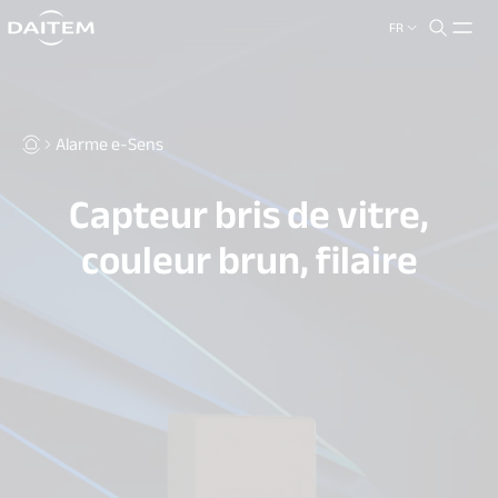
FR
search.label
close
Alarme e-Sens
Capteur bris de vitre,
couleur brun, filaire