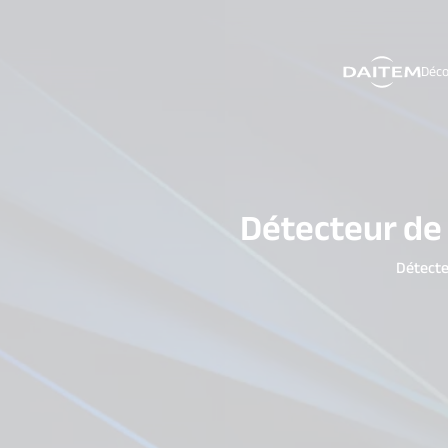
Déco
search.label
Détecteur de
Détect