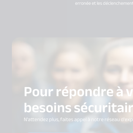
erronée et les déclenchement
Pour répondre à 
besoins sécuritai
N'attendez plus, faites appel à notre réseau d'ex