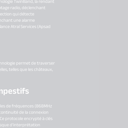
hnologie TwinBand, la rendant
botage radio, déclenchant
tection qui détecte
enchant une alarme
illance Atral Services (Apsad
chnologie permet de traverser
les, telles que les châteaux,
mpestifs
andes de fréquences (868MHz
continuité de la connexion
e protocole encrypté à clés
isque d’interprétation