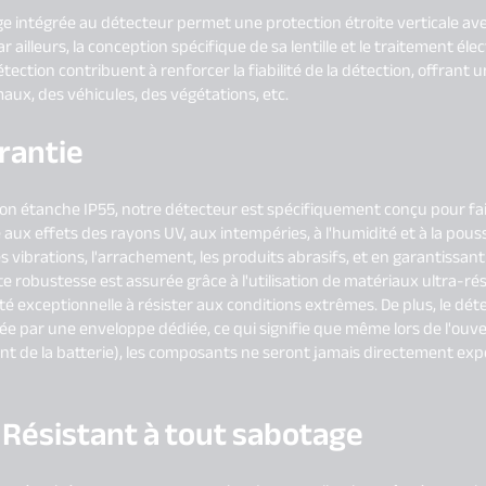
ge intégrée au détecteur permet une protection étroite verticale a
r ailleurs, la conception spécifique de sa lentille et le traitement é
ection contribuent à renforcer la fiabilité de la détection, offrant
ux, des véhicules, des végétations, etc.
rantie
ion étanche IP55, notre détecteur est spécifiquement conçu pour fa
iste aux effets des rayons UV, aux intempéries, à l'humidité et à la pou
s vibrations, l'arrachement, les produits abrasifs, et en garantissant 
e robustesse est assurée grâce à l'utilisation de matériaux ultra-ré
é exceptionnelle à résister aux conditions extrêmes. De plus, le dét
ée par une enveloppe dédiée, ce qui signifie que même lors de l'ouv
t de la batterie), les composants ne seront jamais directement ex
 Résistant à tout sabotage