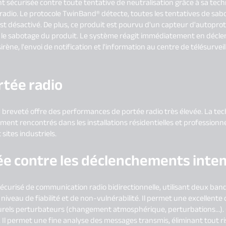
t sécurisée contre toute tentative de neutralisation grâce à sa tec
ge radio. Le protocole TwinBand® détecte, toutes les tentatives de sa
st désactivé. De plus, ce produit est pourvu d'un capteur d'autopro
u le sabotage du produit. Le système réagit immédiatement en décl
sirène, l'envoi de notification et l'information au centre de télésurve
rtée radio
 breveté offre des performances de portée radio très élevée. La te
ent rencontrés dans les installations résidentielles et professionnel
 sites industriels.
alée contre les déclenchements inte
écurisé de communication radio bidirectionnelle, utilisant deux b
iveau de fiabilité et de non-vulnérabilité. Il permet une excellente 
turels perturbateurs (changement atmosphérique, perturbations…). C
. Il permet une fine analyse des messages transmis, éliminant tout r