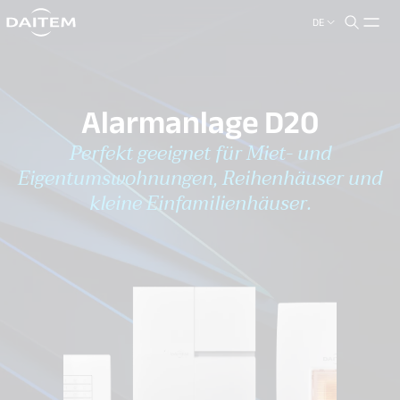
DE
search.label
close
Alarmanlage D20
Perfekt geeignet für Miet- und
Eigentumswohnungen, Reihenhäuser und
kleine Einfamilienhäuser.