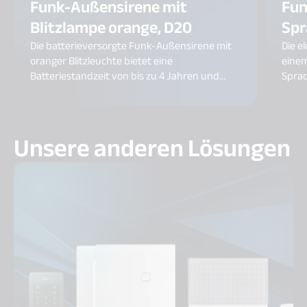
Funk-Außensirene mit
Fun
Blitzlampe orange, D20
Spr
Die batterieversorgte Funk-Außensirene mit
Die e
oranger Blitzleuchte bietet eine
einem
Batteriestandzeit von bis zu 4 Jahren und
Sprac
erzeugt einen 109 dB lauten Alarmton. Die
Ihrem
Alarmdauer ist flexibel von 20 bis 180
batte
Sekunden einstellbar. Zudem lässt sich die
Batte
Unsere anderen Lösungen
Sirene einzelnen Bereichen zuordnen, um nur
ohne 
in den relevanten Bereichen zu alarmieren.
Installatio
Siren
zuord
Zentr
Räume
selbs
geöff
Berei