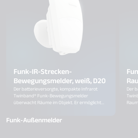
Funk-IR-Strecken-
Fun
Bewegungsmelder, weiß, D20
Rau
Der batterieversorgte, kompakte Infrarot
Der b
Twinband® Funk-Bewegungsmelder
Twin
überwacht Räume im Objekt. Er ermöglicht
Raumü
den Einbruchschutz durch das Erfassen
Er un
schneller Änderungen des Wärmebildes durch
schne
Funk-Außenmelder
Bewegung. Mit 9 Doppelzonen, einem
durch 
Überwachungsbereich von bis zu 12 m und 12°
Dopp
Detektionswinkel eignet er sich speziell zur
von b