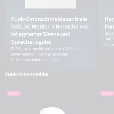
Funk-Einbruchmeldezentrale
Han
D20, 30 Melder, 3 Bereiche mit
Fun
integrierter Sirene und
Diese
Hands
Sprachausgabe
Taste
D20 Einbruchmeldezentrale mit 30 Melder-
Taste
Einlernplätzen und drei Bereichen.
Produ
Batteriebetrieben mit einer
Anfo
Batterielebensdauer von bis zu vier Jahren.
Extrem sichere Twinband-Funktechnologie.
Funk-Innenmelder
Integrierte Sirene, Sprachausgabe und
Bedientasten.
Neuheit
Neuheit