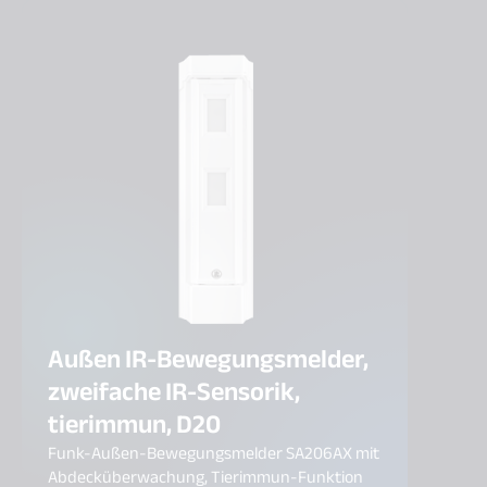
Überwachung von Durchgangsbereichen wie
von 9
beispielsweise Flure und Gänge im Objekt.
Absic
Zusätzlich verfügt der Melder über eine Anti-
Wohnz
Mask-Funktion, die Manipulationsversuche
wie das Abdecken der Linse erkennt und
meldet.
Außen IR-Bewegungsmelder,
zweifache IR-Sensorik,
tierimmun, D20
Funk-Außen-Bewegungsmelder SA206AX mit
Abdecküberwachung, Tierimmun-Funktion