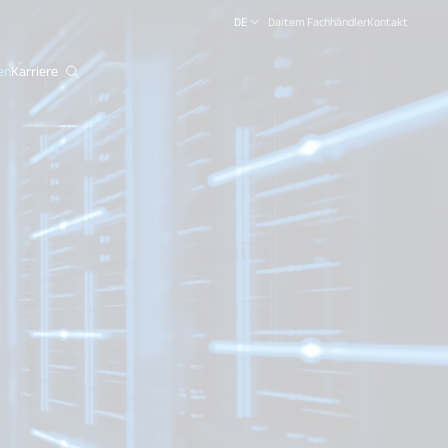
DE
Daitem Fachhändler
Kontakt
en
Karriere
close