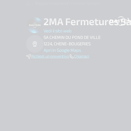
Mappa Installatori Partner Daitem
2MA Fermetures Sà
search.label
Vedi il sito web
5A CHEMIN DU POND DE VILLE
1224, CHENE-BOUGERIES
Apri in Google Maps
Richiedi un preventivo
Chiamaci