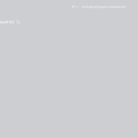
IT
Contattaci
Spazio Installatore
ews
FAQ
close