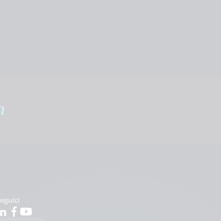
m
eguici