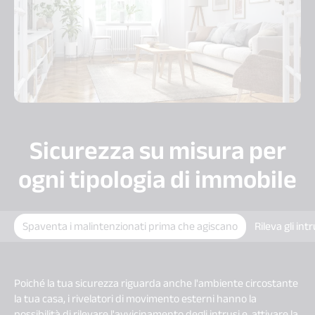
Sicurezza su misura per
ogni tipologia di immobile
Spaventa i malintenzionati prima che agiscano
Rileva gli in
Poiché la tua sicurezza riguarda anche l'ambiente circostante
la tua casa, i rivelatori di movimento esterni hanno la
possibilità di rilevare l'avvicinamento degli intrusi e attivare la