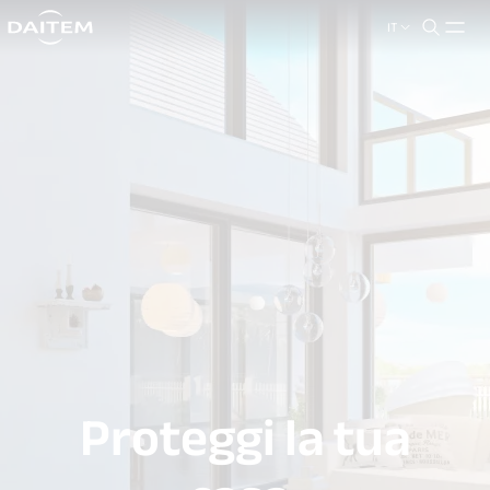
IT
search.label
close
Proteggi la tua