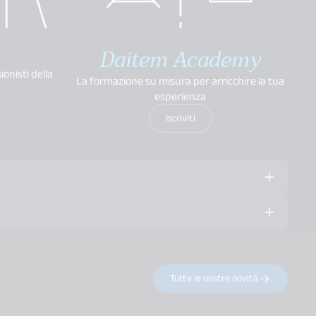
Daitem Academy
ionisti della
La formazione su misura per arricchire la tua
esperienza
Iscriviti
 da oltre 45 anni. Con quasi un milione di installazioni in
 europee, l'utilizzo dei prodotti Daitem è garanzia di qualità
lle vostre attività di vendita:
Tutte le nostre novità