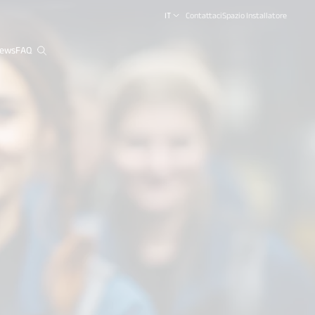
IT
Contattaci
Spazio Installatore
ews
FAQ
close