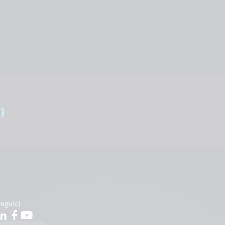
m
eguici