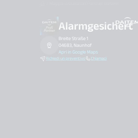
Mappa Installatori Partner Daitem
Alarmgesichert
search.label
Breite Straße 1
04683, Naunhof
Apri in Google Maps
Richiedi un preventivo
Chiamaci