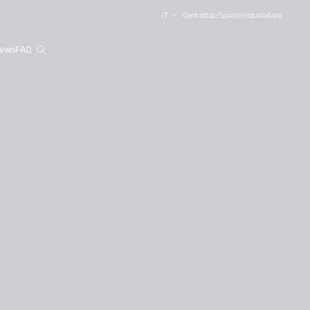
IT
Contattaci
Spazio Installatore
ews
FAQ
close