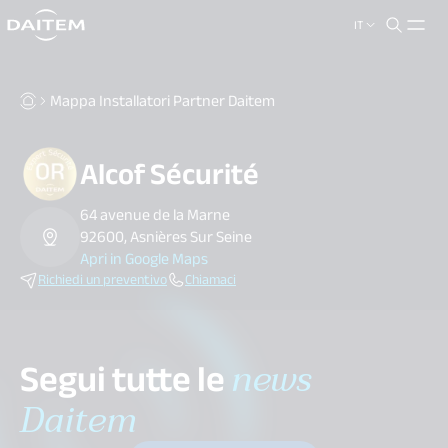
IT
search.label
close
Mappa Installatori Partner Daitem
Alcof Sécurité
64 avenue de la Marne
92600, Asnières Sur Seine
Apri in Google Maps
Richiedi un preventivo
Chiamaci
Segui tutte le
news
Daitem