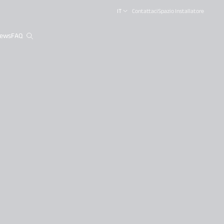
IT
Contattaci
Spazio Installatore
ews
FAQ
close