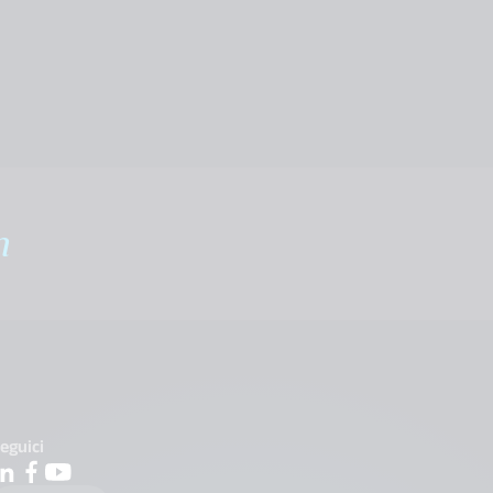
m
eguici