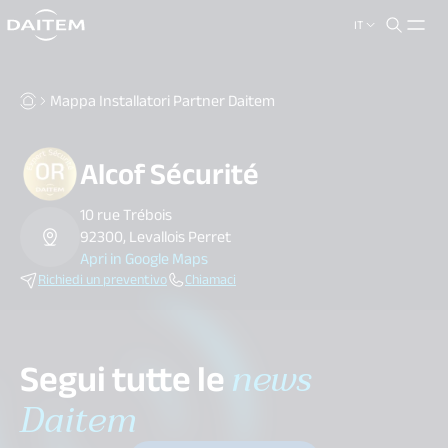
IT
search.label
close
Mappa Installatori Partner Daitem
Alcof Sécurité
10 rue Trébois
92300, Levallois Perret
Apri in Google Maps
Richiedi un preventivo
Chiamaci
Segui tutte le
news
Daitem