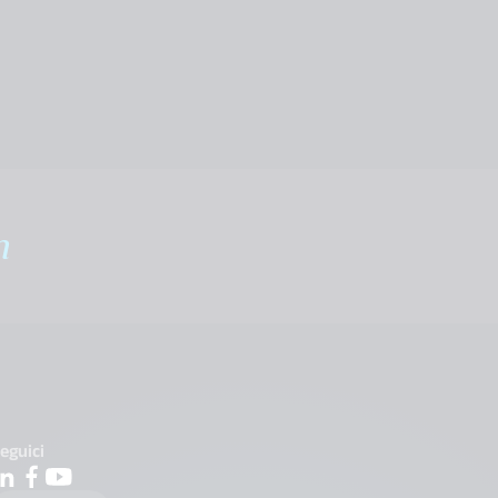
m
eguici