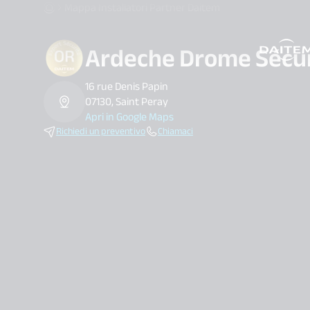
Mappa Installatori Partner Daitem
Ardeche Drome Sécur
search.label
16 rue Denis Papin
07130, Saint Peray
Apri in Google Maps
Richiedi un preventivo
Chiamaci