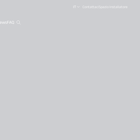
IT
Contattaci
Spazio Installatore
ews
FAQ
close