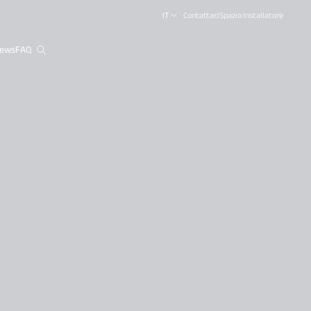
IT
Contattaci
Spazio Installatore
ews
FAQ
close