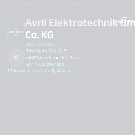
Mappa Installatori Partner Daitem
Avril Elektrotechnik G
search.label
Co. KG
Vedi il sito web
Otto-Hahn-Straße 8
76829, Landau in der Pfalz
Apri in Google Maps
Richiedi un preventivo
Chiamaci