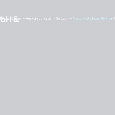
mbH &
Scopri Daitem
Ambiti applicativi
Soluzioni
Mappa Installatori Partner
N