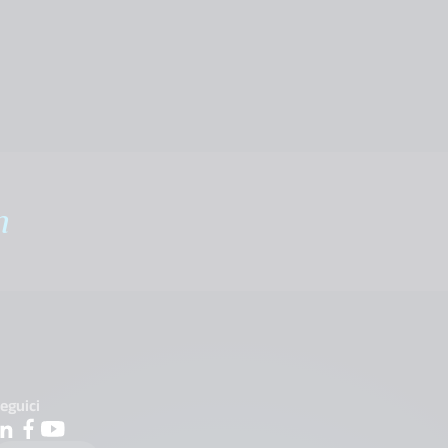
m
eguici