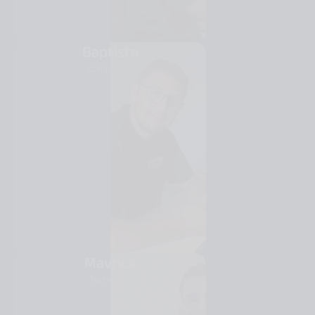
Baptiste
Comptable
Mavrick
Technicien