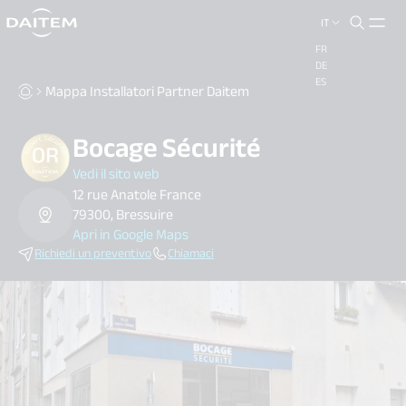
IT
FR
DE
ES
Mappa Installatori Partner Daitem
Bocage Sécurité
Vedi il sito web
12 rue Anatole France
79300, Bressuire
Apri in Google Maps
Richiedi un preventivo
Chiamaci