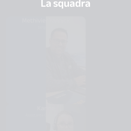
La squadra
Methivier Yannick
Dirigeant
Karine
Assistante Commerciale