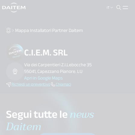
IT
search.label
close
Mappa Installatori Partner Daitem
C.I.E.M. SRL
Via dei Carpentieri Z.I.Lebocche 35
55041, Capezzano Pianore. LU
Apri in Google Maps
Richiedi un preventivo
Chiamaci
Segui tutte le
news
Daitem