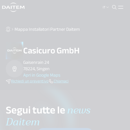
IT
search.label
close
Mappa Installatori Partner Daitem
Casicuro GmbH
Gaisenrain 24
78224, Singen
Apri in Google Maps
Richiedi un preventivo
Chiamaci
Segui tutte le
news
Daitem