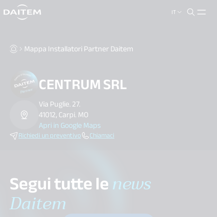
IT
search.label
close
Mappa Installatori Partner Daitem
CENTRUM SRL
Via Puglie. 27.
41012, Carpi. MO
Apri in Google Maps
Richiedi un preventivo
Chiamaci
Segui tutte le
news
Daitem