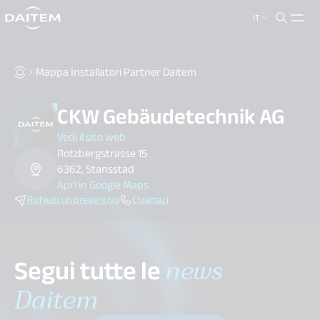
IT
search.label
close
Mappa Installatori Partner Daitem
CKW Gebäudetechnik AG
Vedi il sito web
Rotzbergstrasse 15
6362, Stansstad
Apri in Google Maps
Richiedi un preventivo
Chiamaci
Segui tutte le
news
Daitem