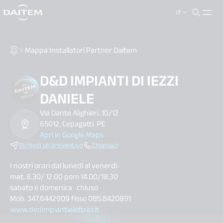
IT
search.label
close
Mappa Installatori Partner Daitem
D&D IMPIANTI DI IEZZI
DANIELE
Via Dante Alighieri. 10/12
65012, Cepagatti. PE
Apri in Google Maps
Richiedi un preventivo
Chiamaci
I nostri orari dal lunedì al venerdì:
mat. 8.30/ 12.00 pom 14.00/18.30
sabato e domenica chiuso
Mob. 347.6442909 fisso 085.8420891
www.dedimpiantielettrici.it