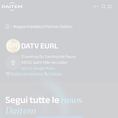
IT
search.label
close
Mappa Installatori Partner Daitem
DATV EURL
21 avenue Du Cardinal de Fleury
34725, Saint Félix de Lodez
Apri in Google Maps
Richiedi un preventivo
Chiamaci
Segui tutte le
news
Daitem