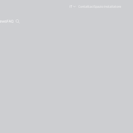
IT
Contattaci
Spazio Installatore
ews
FAQ
close