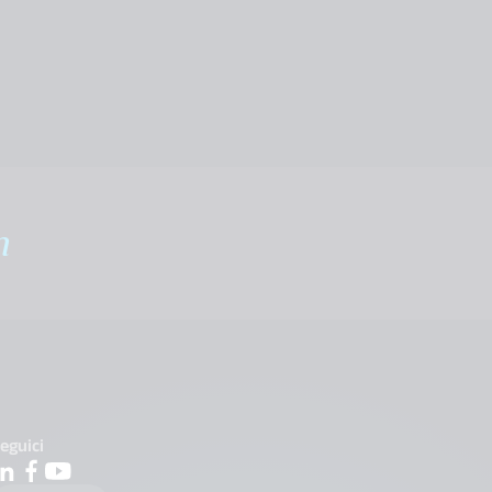
m
eguici