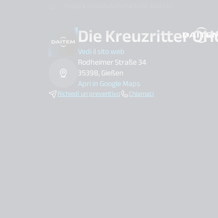
Mappa Installatori Partner Daitem
Die Kreuzritter OH
search.label
Vedi il sito web
Rodheimer Straße 34
35398, Gießen
Apri in Google Maps
Richiedi un preventivo
Chiamaci