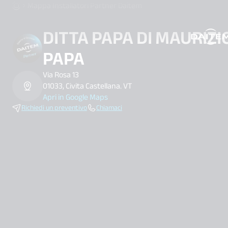
Mappa Installatori Partner Daitem
DITTA PAPA DI MAURIZI
search.label
PAPA
Via Rosa 13
01033, Civita Castellana. VT
Apri in Google Maps
Richiedi un preventivo
Chiamaci