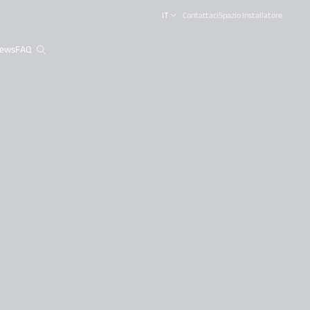
IT
Contattaci
Spazio Installatore
ews
FAQ
close