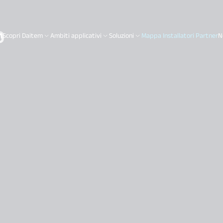
O
Scopri Daitem
Ambiti applicativi
Soluzioni
Mappa Installatori Partner
N