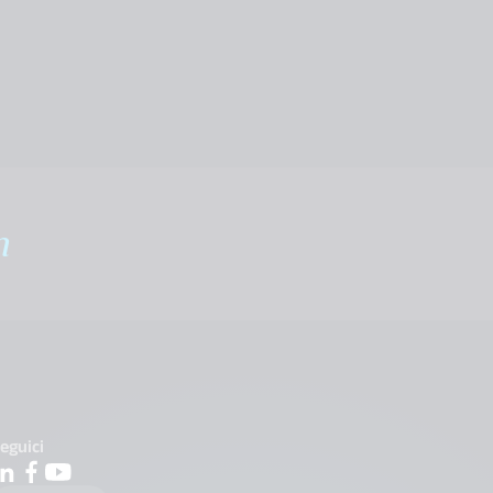
m
eguici