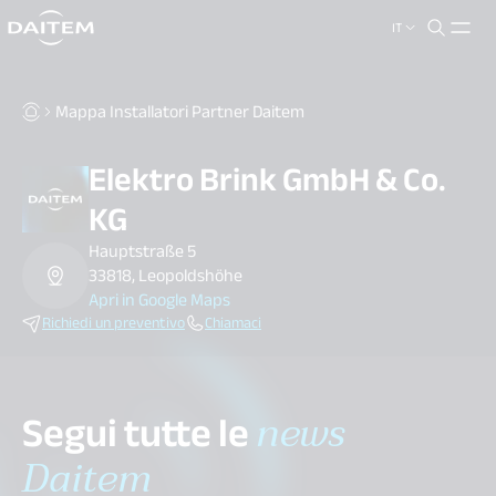
IT
search.label
close
Mappa Installatori Partner Daitem
Elektro Brink GmbH & Co.
KG
Hauptstraße 5
33818, Leopoldshöhe
Apri in Google Maps
Richiedi un preventivo
Chiamaci
Segui tutte le
news
Daitem