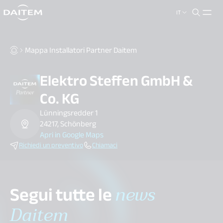
IT
search.label
close
Mappa Installatori Partner Daitem
Elektro Steffen GmbH &
Co. KG
Lünningsredder 1
24217, Schönberg
Apri in Google Maps
Richiedi un preventivo
Chiamaci
Segui tutte le
news
Daitem