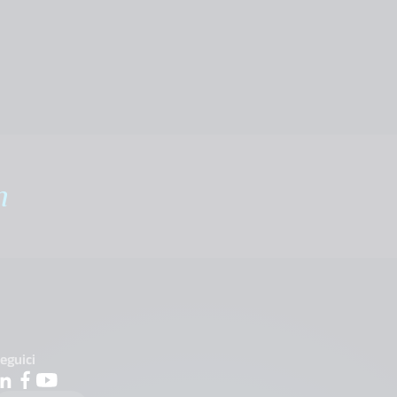
m
eguici