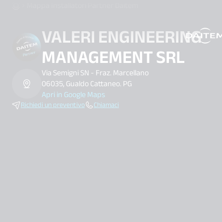
Mappa Installatori Partner Daitem
VALERI ENGINEERING
search.label
MANAGEMENT SRL
Via Semigni SN - Fraz. Marcellano
06035, Gualdo Cattaneo. PG
Apri in Google Maps
Richiedi un preventivo
Chiamaci