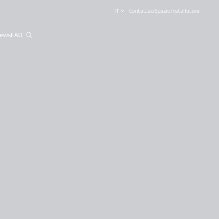
IT
Contattaci
Spazio Installatore
ews
FAQ
close