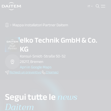
IT
search.label
close
Mappa Installatori Partner Daitem
elko Technik GmbH & Co.
KG
Konsul-Smidt-Straße 50-52
28217, Bremen
Apri in Google Maps
Richiedi un preventivo
Chiamaci
Segui tutte le
news
Daitem