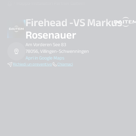
Mappa Installatori Partner Daitem
Firehead -VS Markus
search.label
Rosenauer
Am Vorderen See 83
78056, Villingen-Schwenningen
Apri in Google Maps
Richiedi un preventivo
Chiamaci