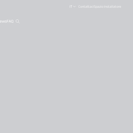
IT
Contattaci
Spazio Installatore
ews
FAQ
close