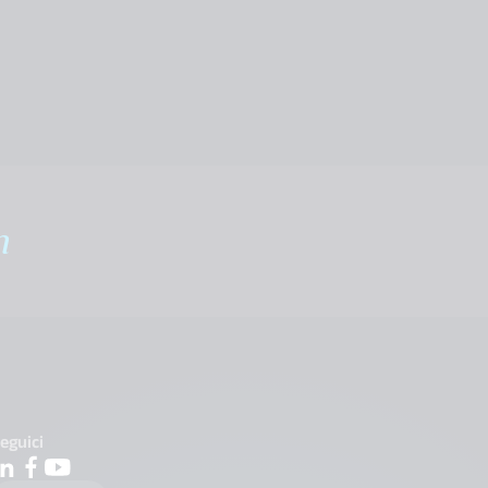
m
eguici