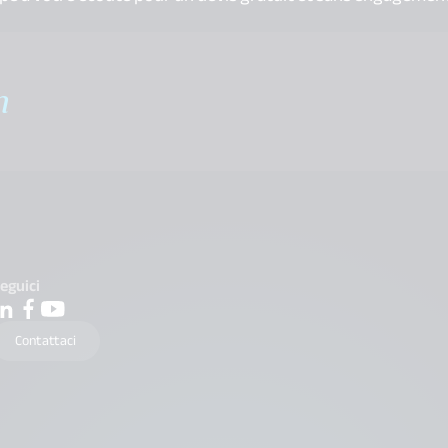
m
eguici
Contattaci