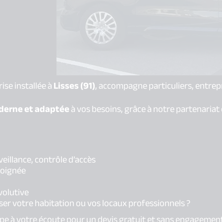
rise installée à
Lisses (91)
, accompagne particuliers, entrepr
oderne et adaptée
à vos besoins, grâce à notre partenariat
veillance, contrôle d’accès
soignée
volutive
er votre habitation ou vos locaux professionnels ?
ipe à votre écoute pour un devis gratuit et sans engagemen