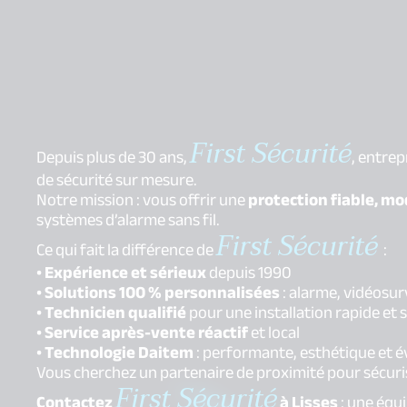
First Sécurité
Depuis plus de 30 ans,
, entrep
de sécurité sur mesure.
Notre mission : vous offrir une
protection fiable, m
systèmes d’alarme sans fil.
First Sécurité
Ce qui fait la différence de
:
• Expérience et sérieux
depuis 1990
• Solutions 100 % personnalisées
: alarme, vidéosur
• Technicien qualifié
pour une installation rapide et 
• Service après-vente réactif
et local
• Technologie Daitem
: performante, esthétique et é
Vous cherchez un partenaire de proximité pour sécuris
First Sécurité
Contactez
à Lisses
: une équ