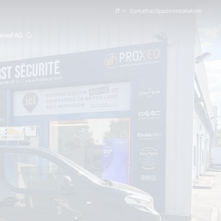
IT
Contattaci
Spazio Installatore
ews
FAQ
close