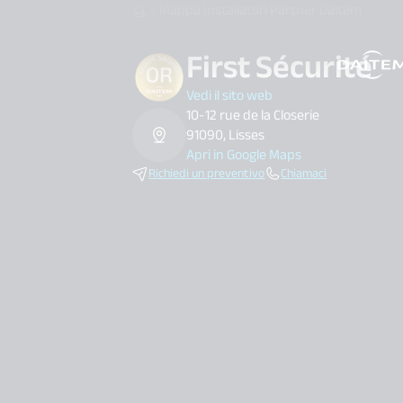
Mappa Installatori Partner Daitem
First Sécurité
search.label
Vedi il sito web
10-12 rue de la Closerie
91090, Lisses
Apri in Google Maps
Richiedi un preventivo
Chiamaci