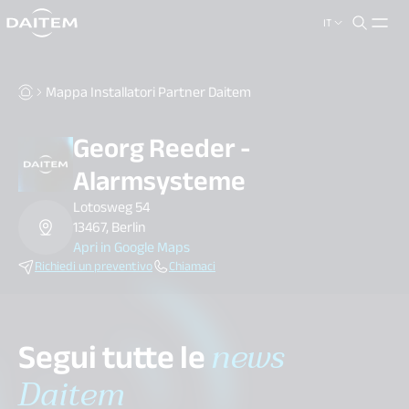
IT
search.label
close
Mappa Installatori Partner Daitem
Georg Reeder -
Alarmsysteme
Lotosweg 54
13467, Berlin
Apri in Google Maps
Richiedi un preventivo
Chiamaci
Segui tutte le
news
Daitem