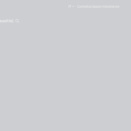
IT
Contattaci
Spazio Installatore
ews
FAQ
close