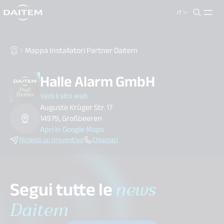
IT
search.label
close
Mappa Installatori Partner Daitem
Halle Alarm GmbH
Vedi il sito web
Auguste Krüger Str. 17
14979, Großbeeren
Apri in Google Maps
Richiedi un preventivo
Chiamaci
Segui tutte le
news
Daitem