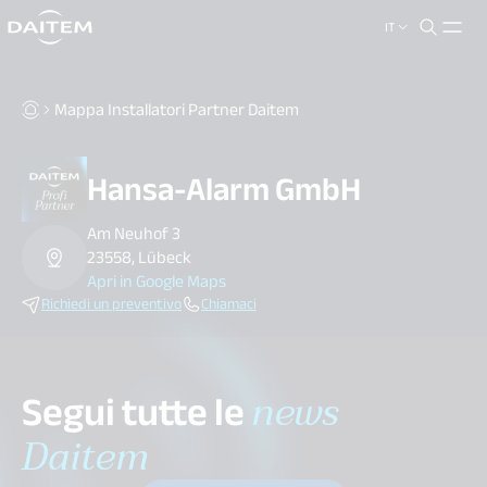
IT
search.label
close
Mappa Installatori Partner Daitem
Hansa-Alarm GmbH
Am Neuhof 3
23558, Lübeck
Apri in Google Maps
Richiedi un preventivo
Chiamaci
Segui tutte le
news
Daitem