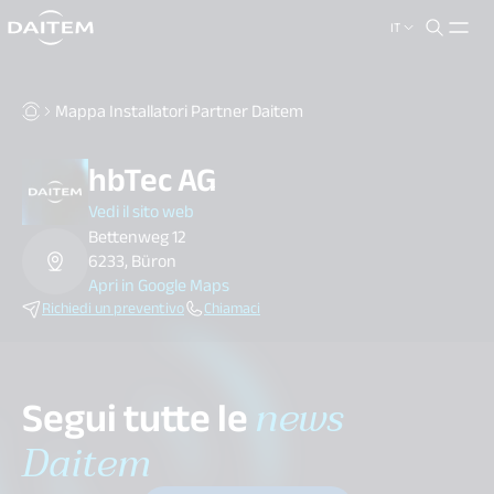
IT
search.label
close
Mappa Installatori Partner Daitem
hbTec AG
Vedi il sito web
Bettenweg 12
6233, Büron
Apri in Google Maps
Richiedi un preventivo
Chiamaci
Segui tutte le
news
Daitem