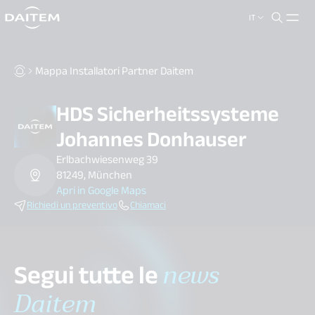
IT
search.label
close
Mappa Installatori Partner Daitem
HDS Sicherheitssysteme
Johannes Donhauser
Erlbachwiesenweg 39
81249, München
Apri in Google Maps
Richiedi un preventivo
Chiamaci
Segui tutte le
news
Daitem