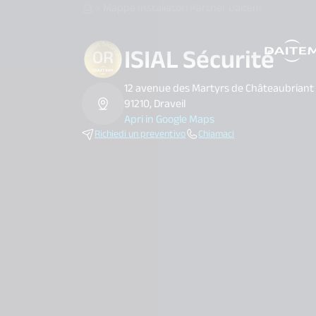
Mappa Installatori Partner Daitem
ISIAL Sécurité
search.label
12 avenue des Martyrs de Châteaubriant
91210, Draveil
Apri in Google Maps
Richiedi un preventivo
Chiamaci