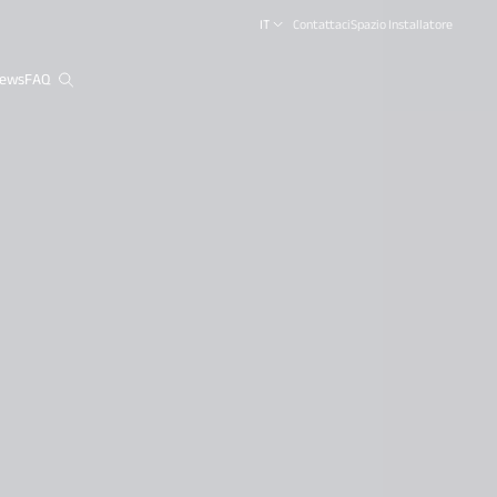
IT
Contattaci
Spazio Installatore
ews
FAQ
close