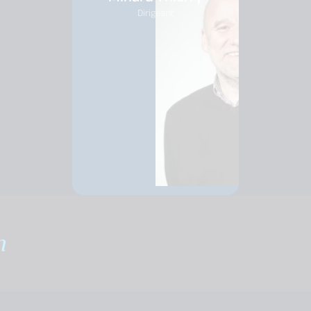
Dirigeant
m