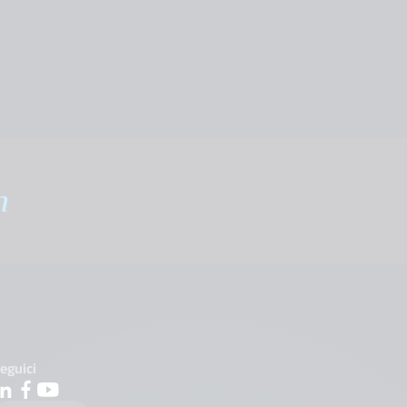
m
eguici