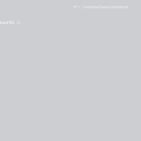
IT
Contattaci
Spazio Installatore
ews
FAQ
close