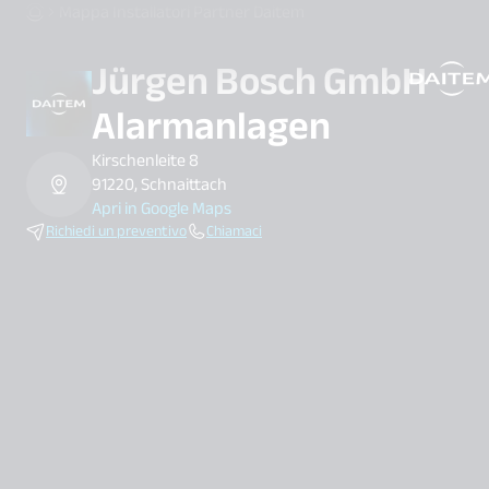
Mappa Installatori Partner Daitem
Jürgen Bosch GmbH
search.label
Alarmanlagen
Kirschenleite 8
91220, Schnaittach
Apri in Google Maps
Richiedi un preventivo
Chiamaci