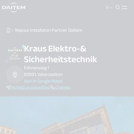
IT
search.label
close
Mappa Installatori Partner Daitem
Kraus Elektro-&
Sicherheitstechnik
Föhrenweg 1
85591, Vaterstetten
Apri in Google Maps
Richiedi un preventivo
Chiamaci