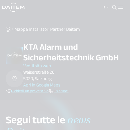
IT
search.label
close
Mappa Installatori Partner Daitem
KTA Alarm und
Sicherheitstechnik GmbH
Vedi il sito web
Weiserstraße 26
5020, Salzburg
Apri in Google Maps
Richiedi un preventivo
Chiamaci
Segui tutte le
news