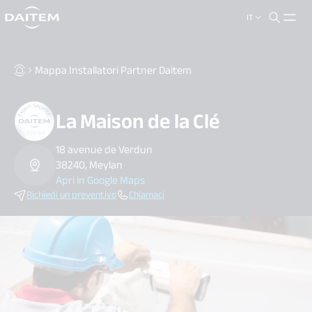
IT
search.label
close
Mappa Installatori Partner Daitem
La Maison de la Clé
18 avenue de Verdun
38240, Meylan
Apri in Google Maps
Richiedi un preventivo
Chiamaci