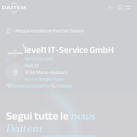
IT
search.label
close
Mappa Installatori Partner Daitem
level1 IT-Service GmbH
Vedi il sito web
Oed 20
3034, Maria-Anzbach
Apri in Google Maps
Richiedi un preventivo
Chiamaci
Segui tutte le
news
Daitem