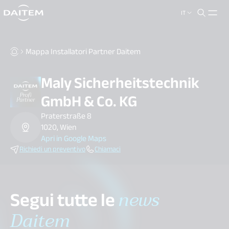
IT
search.label
close
Mappa Installatori Partner Daitem
Maly Sicherheitstechnik
GmbH & Co. KG
Praterstraße 8
1020, Wien
Apri in Google Maps
Richiedi un preventivo
Chiamaci
Segui tutte le
news
Daitem