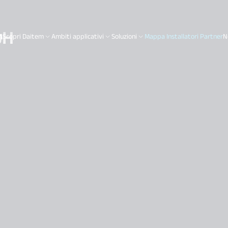
bH
Scopri Daitem
Ambiti applicativi
Soluzioni
Mappa Installatori Partner
N