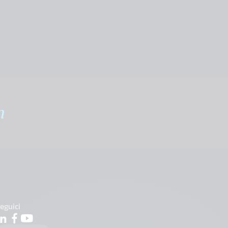
m
eguici