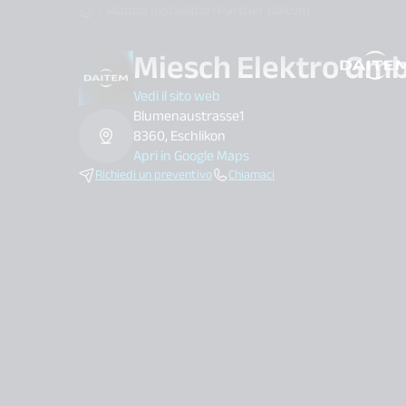
Mappa Installatori Partner Daitem
Miesch Elektro Gm
search.label
Vedi il sito web
Blumenaustrasse1
8360, Eschlikon
Apri in Google Maps
Richiedi un preventivo
Chiamaci