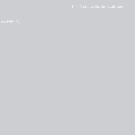
IT
Contattaci
Spazio Installatore
ews
FAQ
close