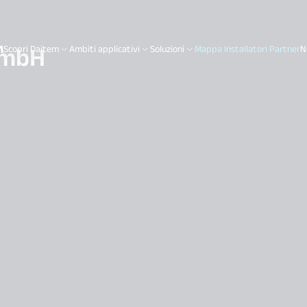
GmbH
Scopri Daitem
Ambiti applicativi
Soluzioni
Mappa Installatori Partner
N