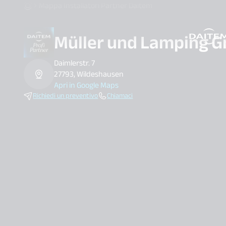
Mappa Installatori Partner Daitem
Müller und Lamping 
search.label
Daimlerstr. 7
27793, Wildeshausen
Apri in Google Maps
Richiedi un preventivo
Chiamaci