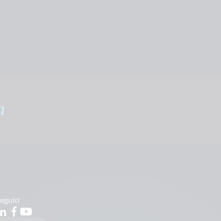
m
eguici