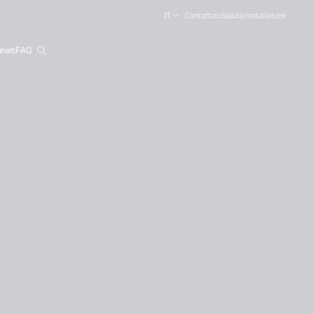
IT
Contattaci
Spazio Installatore
ews
FAQ
close