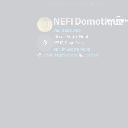
Mappa Installatori Partner Daitem
NEFI Domotique
search.label
Vedi il sito web
26 rue André Huot
51510, Fagnières
Apri in Google Maps
Richiedi un preventivo
Chiamaci