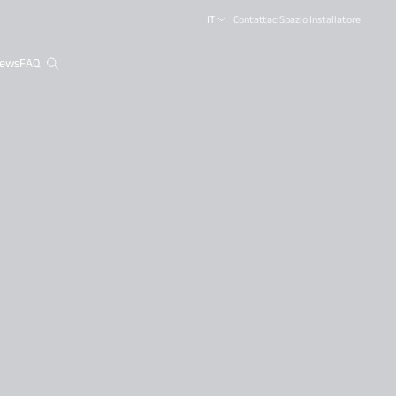
IT
Contattaci
Spazio Installatore
ews
FAQ
close