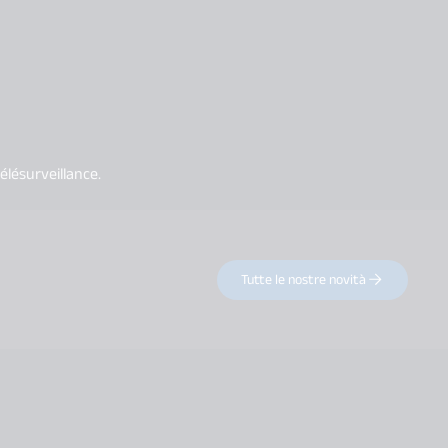
élésurveillance.
Tutte le nostre novità