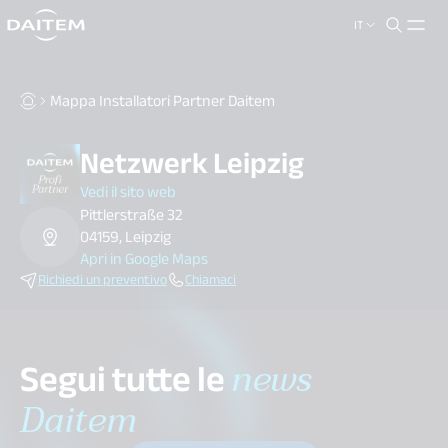
IT
search.label
close
Mappa Installatori Partner Daitem
Netzwerk Leipzig
Vedi il sito web
Pittlerstraße 32
04159, Leipzig
Apri in Google Maps
Richiedi un preventivo
Chiamaci
Segui tutte le
news
Daitem